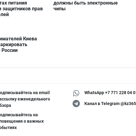
тах питания
должны быть электронные
и защитников прав
чипы
елей
имателей Киева
маркировать
 России
одписывайтесь на email
WhatsApp +7 771 228 04 0
ассылку еженедельного
Канал в Telegram @kz365
бзора
одписывайтесь на
повещения о важных
обытиях