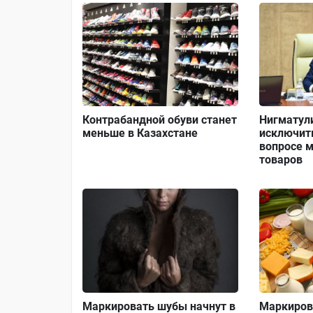
Контрабандной обуви станет
Нигматул
меньше в Казахстане
исключит
вопросе 
товаров
Маркировать шубы начнут в
Маркировк