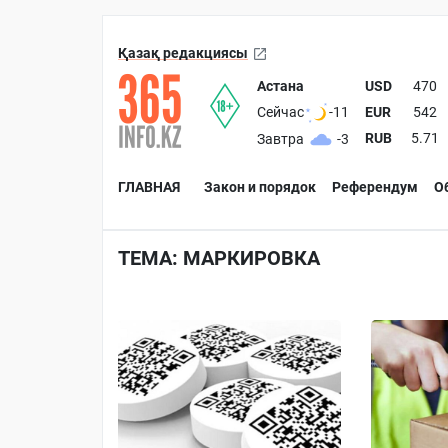
Қазақ редакциясы
Астана
USD
470
EUR
542
Сейчас
-11
RUB
5.71
Завтра
-3
ГЛАВНАЯ
Закон и порядок
Референдум
О
ТЕМА: МАРКИРОВКА