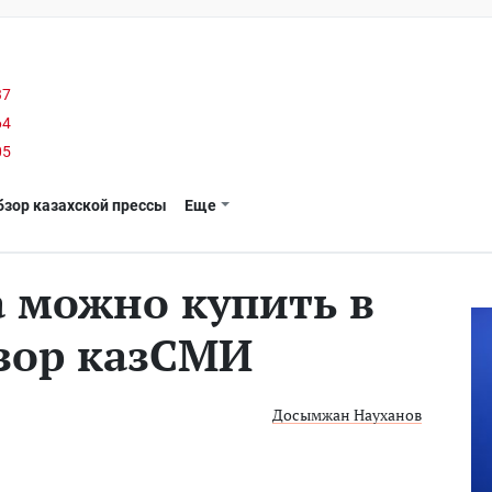
37
64
05
бзор казахской прессы
Еще
а можно купить в
бзор казСМИ
Досымжан Науханов