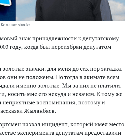
Коллаж: stan.kz
мовый знак принадлежности к депутатскому
2003 году, когда был переизбран депутатом
 золотые значки, для меня до сих пор загадка.
ов они не положены. Но тогда в акимате всем
ыдали именно золотые. Мы за них не платили.
и, носить мне его некуда и незачем. К тому же
ны неприятные воспоминания, поэтому и
рассказал Жыланбаев.
ртсмен назвал инцидент, который имел место
качестве эксперимента депутатам предоставили