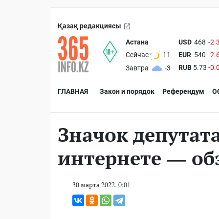
Қазақ редакциясы
Астана
USD
468
-2.
EUR
540
-2.
Сейчас
-11
RUB
5.73
-0.
Завтра
-3
ГЛАВНАЯ
Закон и порядок
Референдум
О
Значок депутат
интернете — о
30 марта 2022, 0:01