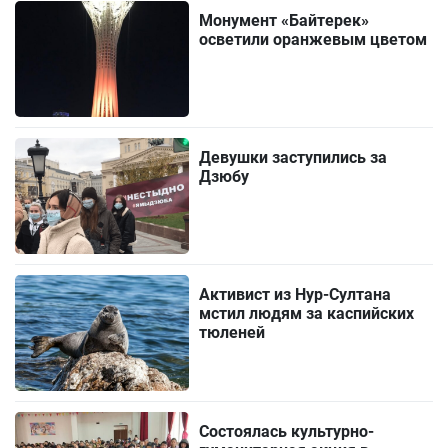
Монумент «Байтерек»
осветили оранжевым цветом
Девушки заступились за
Дзюбу
Активист из Нур-Султана
мстил людям за каспийских
тюленей
Состоялась культурно-