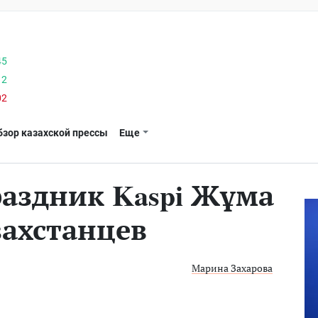
45
12
02
бзор казахской прессы
Еще
аздник Kaspi Жұма
захстанцев
Марина Захарова