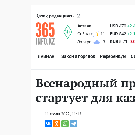
Қазақ редакциясы
Астана
USD
470
+2.
EUR
542
+2.
Сейчас
-11
RUB
5.71
-0.
Завтра
-3
ГЛАВНАЯ
Закон и порядок
Референдум
О
Всенародный пр
стартует для ка
11 июля 2022, 11:13