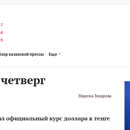
37
64
05
бзор казахской прессы
Еще
 четверг
Марина Захарова
л официальный курс доллара к тенге