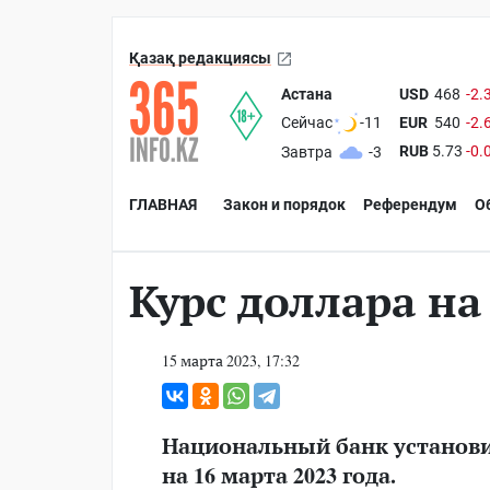
Қазақ редакциясы
Астана
USD
468
-2.
EUR
540
-2.
Сейчас
-11
RUB
5.73
-0.
Завтра
-3
ГЛАВНАЯ
Закон и порядок
Референдум
О
Курс доллара на
15 марта 2023, 17:32
Национальный банк установи
на 16 марта 2023 года.