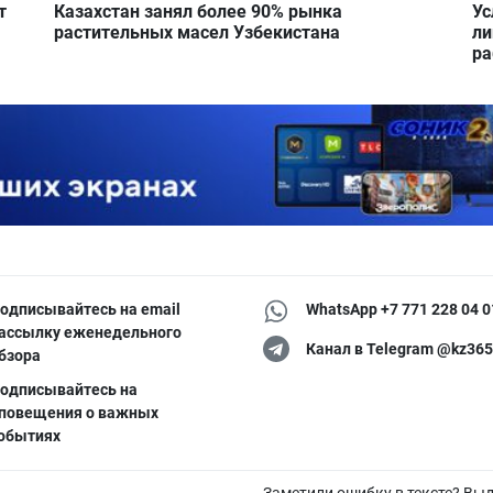
т
Казахстан занял более 90% рынка
Ус
растительных масел Узбекистана
ли
ра
одписывайтесь на email
WhatsApp +7 771 228 04 0
ассылку еженедельного
Канал в Telegram @kz365
бзора
одписывайтесь на
повещения о важных
обытиях