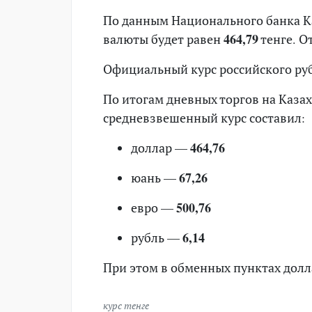
По данным Национального банка Ка
валюты будет равен
464,79
тенге. О
Официальный курс российского ру
По итогам дневных торгов на Каза
средневзвешенный курс составил:
доллар —
464,76
юань —
67,26
евро —
500,76
рубль —
6,14
При этом в обменных пунктах долла
курс тенге