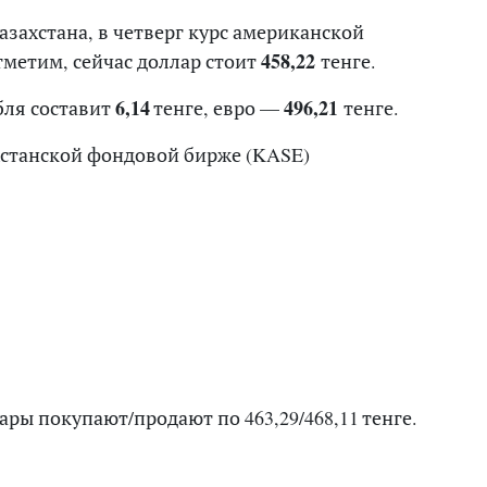
захстана, в четверг курс американской
тметим, сейчас доллар стоит
458,22
тенге.
бля составит
6,14
тенге, евро —
496,21
тенге.
хстанской фондовой бирже (KASE)
ры покупают/продают по 463,29/468,11 тенге.