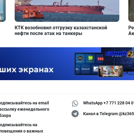
КТК возобновил отгрузку казахстанской
Ре
нефти после атак на танкеры
Ак
одписывайтесь на email
WhatsApp +7 771 228 04 0
ассылку еженедельного
Канал в Telegram @kz365
бзора
одписывайтесь на
повещения о важных