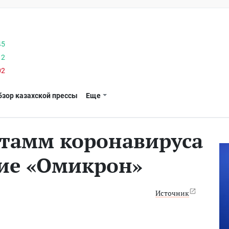
45
12
02
бзор казахской прессы
Еще
тамм коронавируса
ие «Омикрон»
Источник