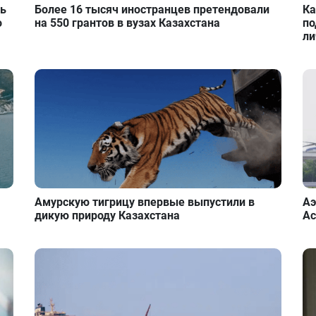
ть
Более 16 тысяч иностранцев претендовали
Ка
о
на 550 грантов в вузах Казахстана
по
ли
Амурскую тигрицу впервые выпустили в
Аэ
дикую природу Казахстана
Ас