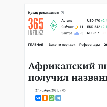
Қазақ редакциясы
Астана
USD
470
+2.
EUR
542
+2.
Сейчас
-11
RUB
5.71
-0.
Завтра
-3
ГЛАВНАЯ
Закон и порядок
Референдум
О
Африканский ш
получил назван
27 ноября 2021, 9:05