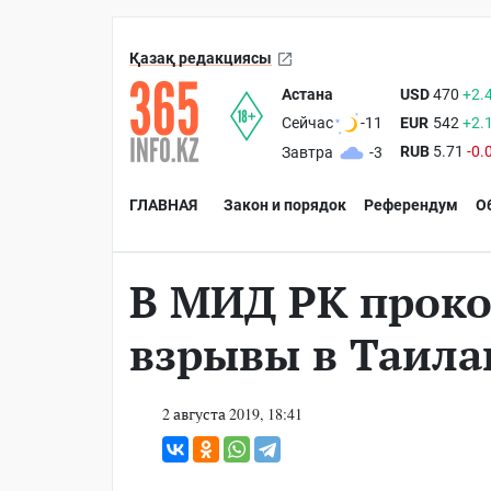
Қазақ редакциясы
Астана
USD
470
+2.
EUR
542
+2.
Сейчас
-11
RUB
5.71
-0.
Завтра
-3
ГЛАВНАЯ
Закон и порядок
Референдум
О
В МИД РК прок
взрывы в Таила
2 августа 2019, 18:41