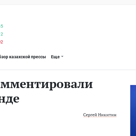
45
12
02
бзор казахской прессы
Еще
омментировали
нде
Сергей Никитин