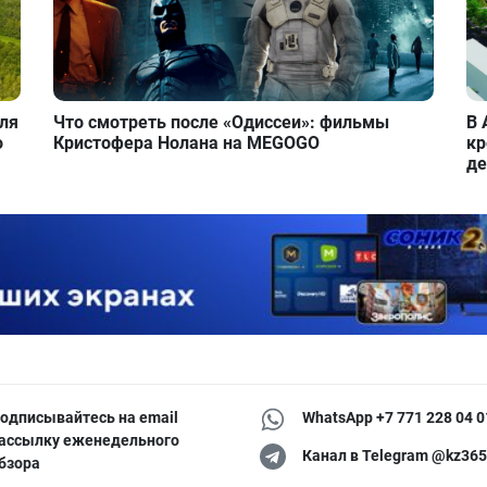
для
Что смотреть после «Одиссеи»: фильмы
В 
о
Кристофера Нолана на MEGOGO
кр
де
одписывайтесь на email
WhatsApp +7 771 228 04 0
ассылку еженедельного
Канал в Telegram @kz365
бзора