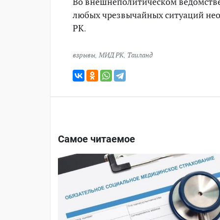
Во внешнеполитическом ведомстве 
любых чрезвычайных ситуаций нео
РК.
взрывы
,
МИД РК
,
Таиланд
Самое читаемое