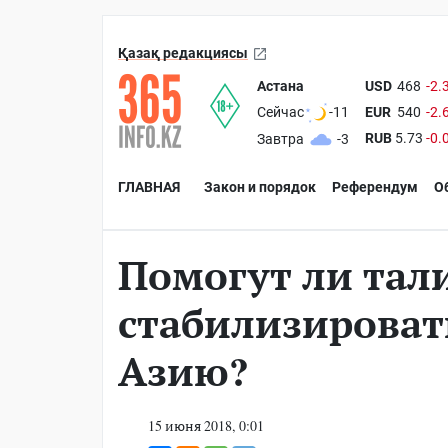
Қазақ редакциясы
Астана
USD
468
-2.
EUR
540
-2.
Сейчас
-11
RUB
5.73
-0.
Завтра
-3
ГЛАВНАЯ
Закон и порядок
Референдум
О
Помогут ли тал
стабилизироват
Азию?
15 июня 2018, 0:01