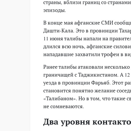
страны, вблизи границ со странам
эпизоды.
В конце мая афганские СМИ сообщи
Дашти-Кала. Это в провинции Тахар
11 июня талибы напали на правите
длился всю ночь, афганские силов
нападавшие захватили трофеи в в
Ранее талибы атаковали несколько
граничащей с Таджикистаном. А 12
уезда в провинции Фарьяб. Этот ра
становится понятно желание соседн
«Талибаном». Но в том, что такие 
не сомневаются.
Два уровня контакто