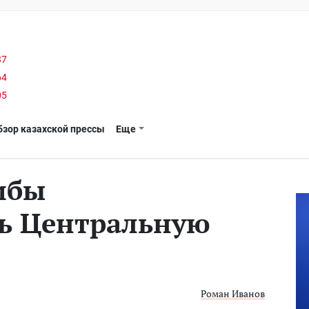
37
64
05
бзор казахской прессы
Еще
ибы
ь Центральную
Роман Иванов