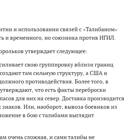
витии и использовании связей с «Талибаном»
сть и временного, но союзника против ИГИЛ.
орольков утверждает следующее:
усиливает свою группировку вблизи границ
создают там сильную структуру, а США и
должного противодействия. Более того, в
утверждают, что есть факты переброски
асов для них на север. Доставка производится
 знаков. Или, наоборот, вывоза боевиков из
оложение в бою с талибами выглядит
там очень сложная, и сами талибы не