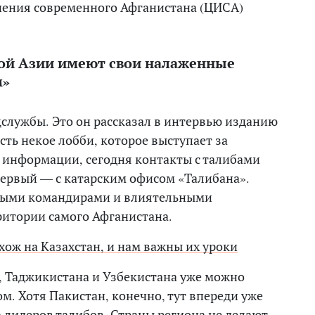
чения современного Афганистана (ЦИСА)
ной Азии имеют свои налаженные
м»
цслужбы. Это он рассказал в интервью изданию
сть некое лобби, которое выступает за
о информации, сегодня контакты с талибами
Первый — с катарским офисом «Талибана».
евыми командирами и влиятельными
ритории самого Афганистана.
хож на Казахстан, и нам важны их уроки
, Таджикистана и Узбекистана уже можно
м. Хотя Пакистан, конечно, тут впереди уже
а лидеров талибов. Страны региона не делают