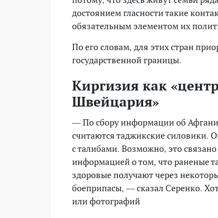
достоянием гласности такие контак
обязательным элементом их полити
По его словам, для этих стран при
государственной границы.
Киргизия как «цент
Швейцария»
— По сбору информации об Афган
считаются таджикские силовики. Он
с талибами. Возможно, это связано
информацией о том, что раненые т
здоровые получают через некотор
боеприпасы, — сказал Серенко. Хо
или фотографий