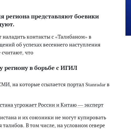
я региона представляют боевики
дуют.
т наладить контакты с «Талибаном» в
щений об успехах весеннего наступления
 считают, что
 региону в борьбе с ИГИЛ
СМИ, на которые ссылается
портал
Stanradar в
тана угрожает России и Китаю — эксперт
истана и их союзники не могут купировать
 талибов. В том числе, на условном севере