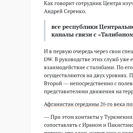
Как говорит сотрудник Центра изу
Андрей Серенко,
все республики Централь
каналы связи с «Талибано
И в первую очередь через свои спе
DW. В руководстве этих служб уже е
взаимодействие с талибами. По ег
осуществляются на двух уровнях. 
Второй — непосредственно с пол
представителями движения на тер
Афганистан середины 20-го века по
— При этом контакты у Туркмении
сопоставлять с Ираном и Пакистано
потому, что здесь живут семьи ряд