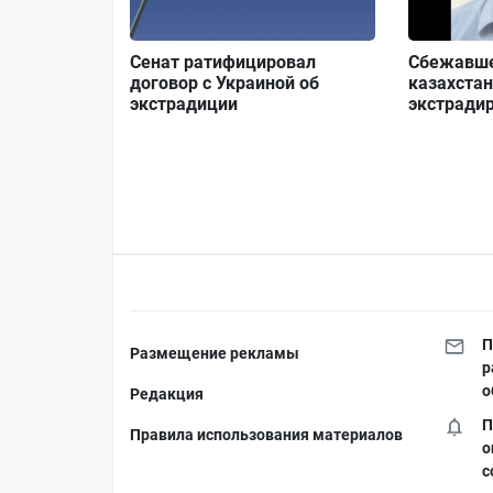
Сенат ратифицировал
Сбежавше
договор с Украиной об
казахста
экстрадиции
экстрадир
П
Размещение рекламы
р
о
Редакция
П
Правила использования материалов
о
с