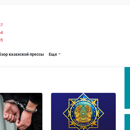
37
64
05
бзор казахской прессы
Еще