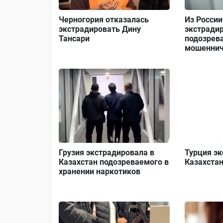
Черногория отказалась
Из России
экстрадировать Дину
экстради
Тансари
подозрев
мошеннич
Грузия экстрадировала в
Турция эк
Казахстан подозреваемого в
Казахста
хранении наркотиков