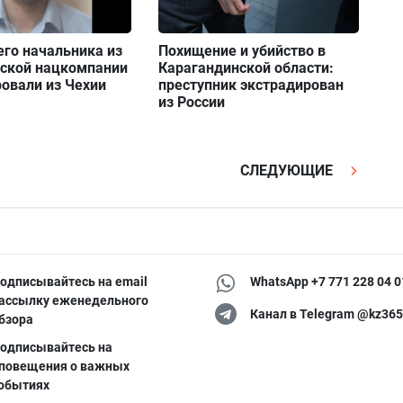
го начальника из
Похищение и убийство в
нской нацкомпании
Карагандинской области:
овали из Чехии
преступник экстрадирован
из России
СЛЕДУЮЩИЕ
одписывайтесь на email
WhatsApp +7 771 228 04 0
ассылку еженедельного
Канал в Telegram @kz365
бзора
одписывайтесь на
повещения о важных
обытиях