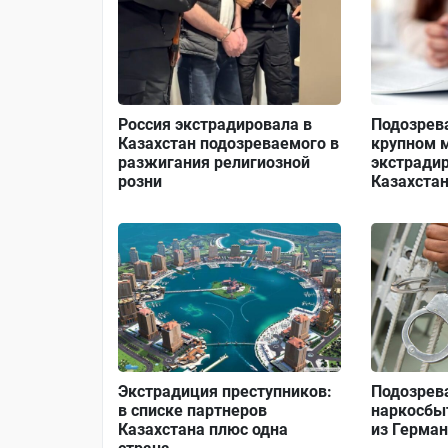
Россия экстрадировала в
Подозрев
Казахстан подозреваемого в
крупном 
разжигания религиозной
экстрадир
розни
Казахста
Экстрадиция преступников:
Подозрев
в списке партнеров
наркосбы
Казахстана плюс одна
из Герма