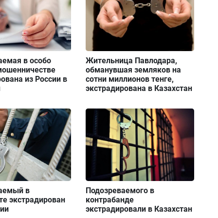
аемая в особо
Жительница Павлодара,
мошенничестве
обманувшая земляков на
ована из России в
сотни миллионов тенге,
н
экстрадирована в Казахстан
аемый в
Подозреваемого в
те экстрадирован
контрабанде
нии
экстрадировали в Казахстан