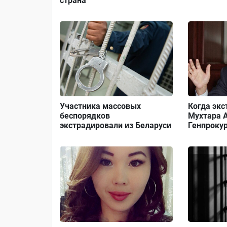
страна
Участника массовых
Когда эк
беспорядков
Мухтара А
экстрадировали из Беларуси
Генпроку