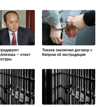
страдируют
Токаев заключил договор с
блязова — ответ
Кипром об экстрадиции
ратуры