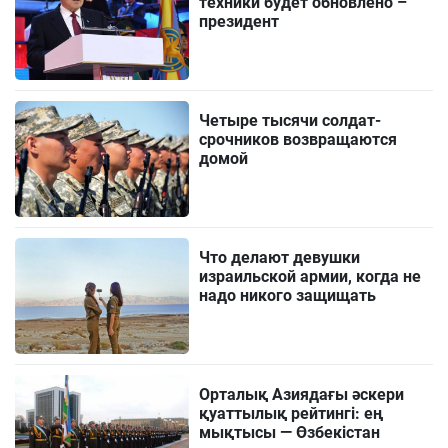
техники будет обновлено –
президент
Четыре тысячи солдат-
срочников возвращаются
домой
Что делают девушки
израильской армии, когда не
надо никого защищать
Орталық Азиядағы әскери
қуаттылық рейтингі: ең
мықтысы — Өзбекістан