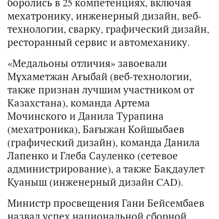
боролись в 25 компетенциях, включая
мехатронику, инженерный дизайн, веб-
технологии, сварку, графический дизайн,
ресторанный сервис и автомеханику.
«Медальоны отличия» завоевали
Мұхаметжан Ағыбай (веб-технологии,
также признан лучшим участником от
Казахстана), команда Артема
Мочинского и Данила Турапина
(мехатроника), Бағыжан Койшыбаев
(графический дизайн), команда Данила
Лапенко и Глеба Сауленко (сетевое
администрирование), а также Бақдаулет
Қуаныш (инженерный дизайн CAD).
Министр просвещения Гани Бейсембаев
назвал успех национальной сборной