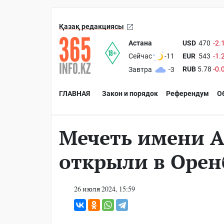
Қазақ редакциясы
Астана
USD
470
-2.
EUR
543
-1.
Сейчас
-11
RUB
5.78
-0.
Завтра
-3
ГЛАВНАЯ
Закон и порядок
Референдум
О
Мечеть имени 
открыли в Орен
26 июля 2024, 15:59