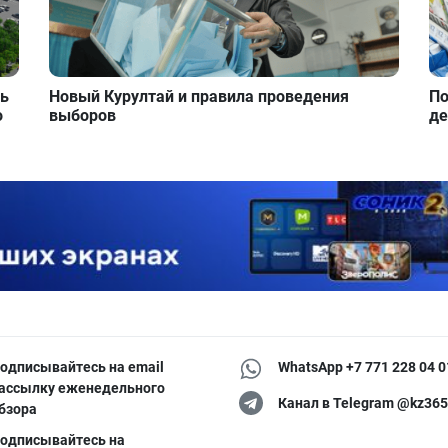
ть
Новый Курултай и правила проведения
По
о
выборов
де
одписывайтесь на email
WhatsApp +7 771 228 04 0
ассылку еженедельного
Канал в Telegram @kz365
бзора
одписывайтесь на