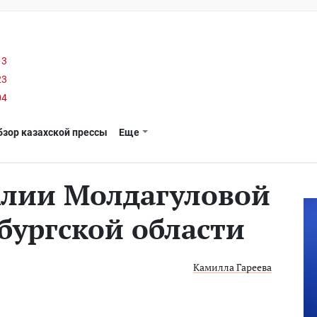
13
23
04
бзор казахской прессы
Еще
Алии Молдагуловой
бургской области
Камилла Гареева