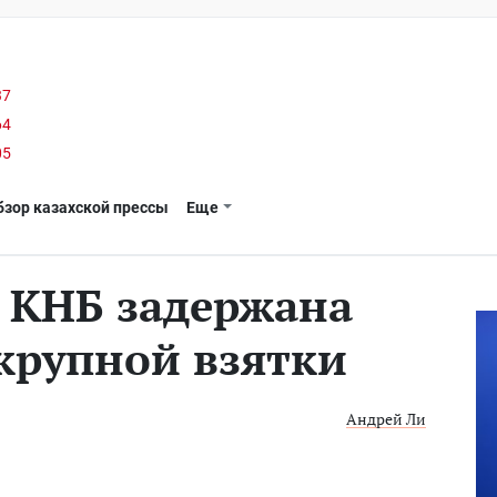
37
64
05
бзор казахской прессы
Еще
 КНБ задержана
крупной взятки
Андрей Ли