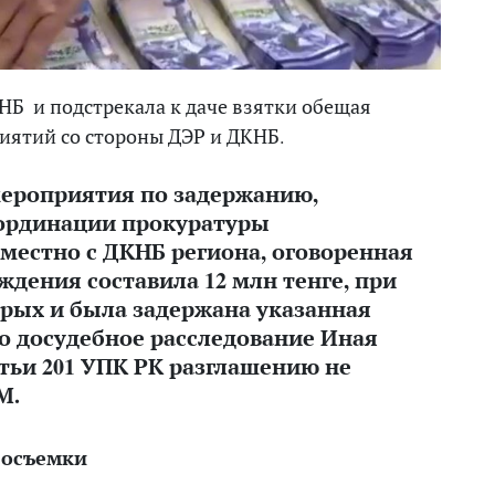
НБ и подстрекала к даче взятки обещая
ятий со стороны ДЭР и ДКНБ.
мероприятия по задержанию,
ординации прокуратуры
местно с ДКНБ региона, оговоренная
дения составила 12 млн тенге, при
рых и была задержана указанная
то досудебное расследование Иная
тьи 201 УПК РК разглашению не
М.
еосъемки