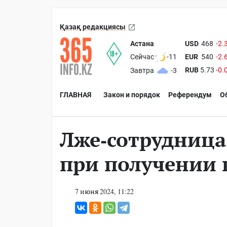
Қазақ редакциясы
Астана
USD
468
-2.
EUR
540
-2.
Сейчас
-11
RUB
5.73
-0.
Завтра
-3
ГЛАВНАЯ
Закон и порядок
Референдум
О
Лже-сотрудница
при получении 
7 июня 2024, 11:22