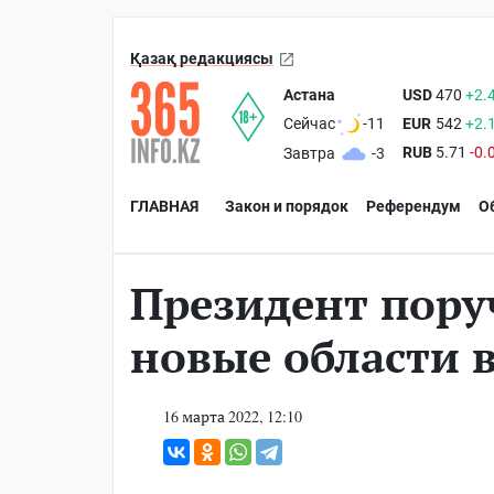
Қазақ редакциясы
Астана
USD
470
+2.
EUR
542
+2.
Сейчас
-11
RUB
5.71
-0.
Завтра
-3
ГЛАВНАЯ
Закон и порядок
Референдум
О
Президент пору
новые области в
16 марта 2022, 12:10