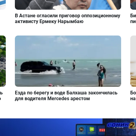
В Астане огласили приговор оппозиционному
Би
активисту Ермеку Нарымбаю
пи
ть
Езда по берегу и воде Балхаша закончилась
Бо
о
для водителя Mercedes арестом
на