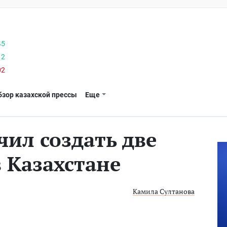
45
12
02
бзор казахской прессы
Еще
чил создать две
 Казахстане
Камила Султанова