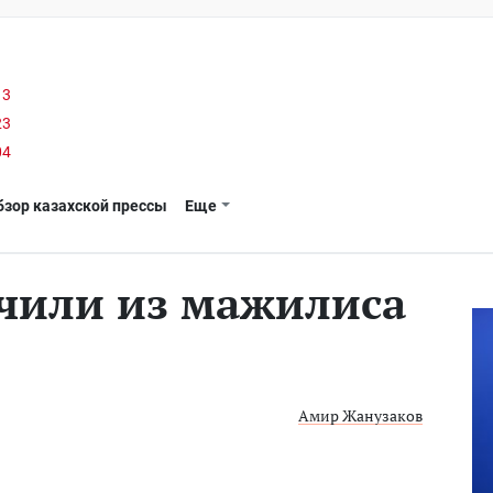
13
23
04
бзор казахской прессы
Еще
чили из мажилиса
Амир Жанузаков