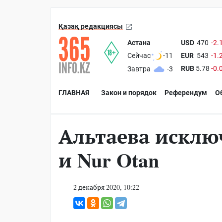
Қазақ редакциясы
Астана
USD
470
-2.
EUR
543
-1.
Сейчас
-11
RUB
5.78
-0.
Завтра
-3
ГЛАВНАЯ
Закон и порядок
Референдум
О
Альтаева исклю
и Nur Otan
2 декабря 2020, 10:22