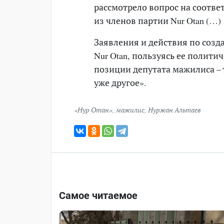
рассмотрело вопрос на соотве
из членов партии Nur Otan (…)
Заявления и действия по созд
Nur Otan, пользуясь ее полит
позиции депутата мажилиса – т
уже другое».
«Нур Отан»
,
мажилис
,
Нуржан Альтаев
Самое читаемое