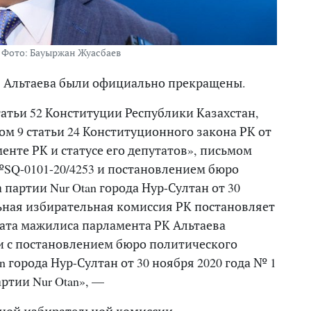
. Фото: Бауыржан Жуасбаев
я Альтаева были официально прекращены.
татьи 52 Конституции Республики Казахстан,
ом 9 статьи 24 Конституционного закона РК от
менте РК и статусе его депутатов», письмом
 №SQ-0101-20/4253 и постановлением бюро
партии Nur Otan города Нур-Султан от 30
ьная избирательная комиссия РК постановляет
ата мажилиса парламента РК Альтаева
и с постановлением бюро политического
n города Нур-Султан от 30 ноября 2020 года № 1
ртии Nur Otan», —
ьной избирательной комиссии.