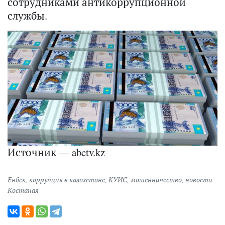
сотрудниками антикоррупционной
службы.
Источник — abctv.kz
Енбек
,
коррупция в казахстане
,
КУИС
,
мошенничество
,
новости
Костаная