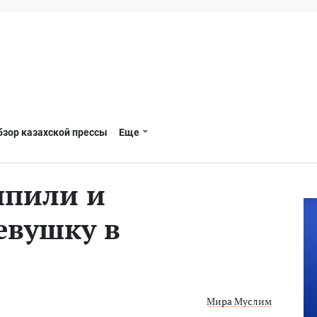
бзор казахской прессы
Еще
ыпили и
евушку в
Мира Муслим