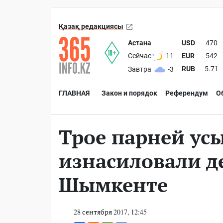
Қазақ редакциясы
Астана
USD
470
EUR
542
Сейчас
-11
RUB
5.71
Завтра
-3
ГЛАВНАЯ
Закон и порядок
Референдум
О
Трое парней ус
изнасиловали д
Шымкенте
28 сентября 2017, 12:45