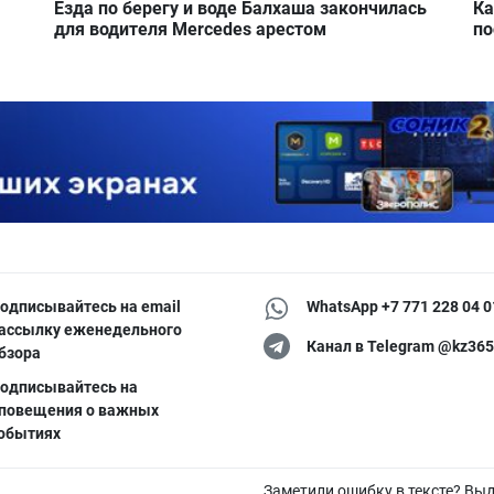
Езда по берегу и воде Балхаша закончилась
Ка
для водителя Mercedes арестом
по
одписывайтесь на email
WhatsApp +7 771 228 04 0
ассылку еженедельного
Канал в Telegram @kz365
бзора
одписывайтесь на
повещения о важных
обытиях
Заметили ошибку в тексте? Вы