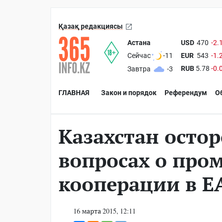
Қазақ редакциясы
Астана
USD
470
-2.
EUR
543
-1.
Сейчас
-11
RUB
5.78
-0.
Завтра
-3
ГЛАВНАЯ
Закон и порядок
Референдум
О
Казахстан осто
вопросах о пр
кооперации в 
16 марта 2015, 12:11