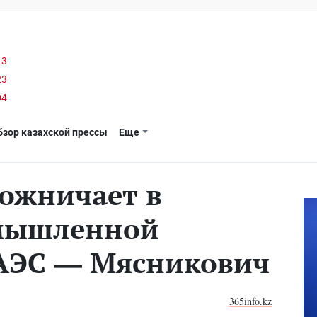
13
23
04
бзор казахской прессы
Еще
рожничает в
омышленной
ЕАЭС — Мясникович
365info.kz