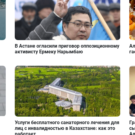
В Астане огласили приговор оппозиционному
Ал
активисту Ермеку Нарымбаю
га
Услуги бесплатного санаторного лечения для
Гр
лиц с инвалидностью в Казахстане: как это
сы
работает
А