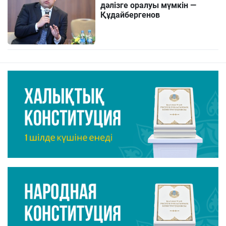
дәлізге оралуы мүмкін —
Құдайбергенов