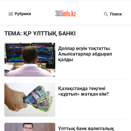
Рубрики
Поиск
ТЕМА: ҚР ҰЛТТЫҚ БАНКІ
Доллар өсуін тоқтатты.
Алыпсатарлар абдырап
қалды
Қазақстанда теңгені
«құртып» жатқан кім?
Ұлттық банк валюталық