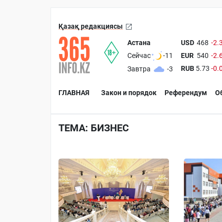
Қазақ редакциясы
Астана
USD
468
-2.
EUR
540
-2.
Сейчас
-11
RUB
5.73
-0.
Завтра
-3
ГЛАВНАЯ
Закон и порядок
Референдум
О
ТЕМА: БИЗНЕС