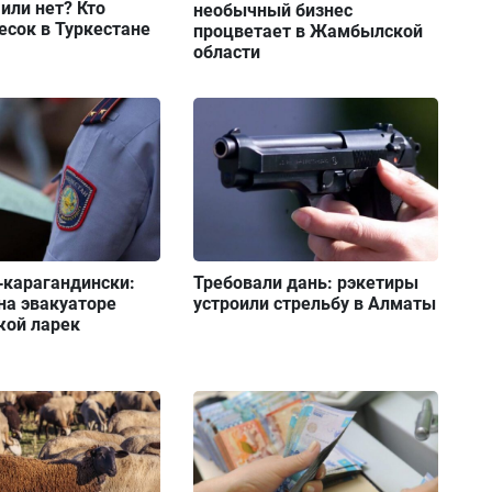
или нет? Кто
необычный бизнес
есок в Туркестане
процветает в Жамбылской
области
‑карагандински:
Требовали дань: рэкетиры
на эвакуаторе
устроили стрельбу в Алматы
жой ларек