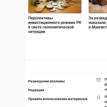
Перспективы
За развед
инвестиционного режима РК
наказали
в свете геополитической
в Мангист
ситуации
П
Размещение рекламы
р
о
Редакция
П
Правила использования материалов
о
с