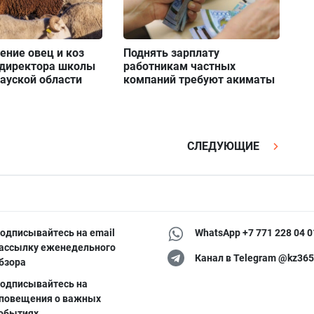
ение овец и коз
Поднять зарплату
 директора школы
работникам частных
ауской области
компаний требуют акиматы
СЛЕДУЮЩИЕ
одписывайтесь на email
WhatsApp +7 771 228 04 0
ассылку еженедельного
Канал в Telegram @kz365
бзора
одписывайтесь на
повещения о важных
обытиях