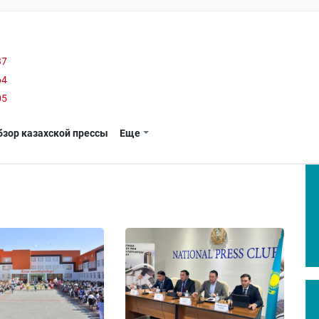
37
64
05
бзор казахской прессы
Еще