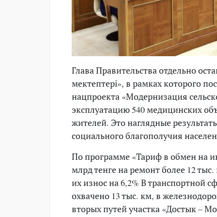
Глава Правительства отдельно ост
мектептері», в рамках которого пос
нацпроекта «Модернизация сельско
эксплуатацию 540 медицинских объ
жителей. Это наглядные результа
социального благополучия населен
По программе «Тариф в обмен на и
млрд тенге на ремонт более 12 тыс
их износ на 6,2% В транспортной 
охвачено 13 тыс. км, в железнодор
вторых путей участка «Досты