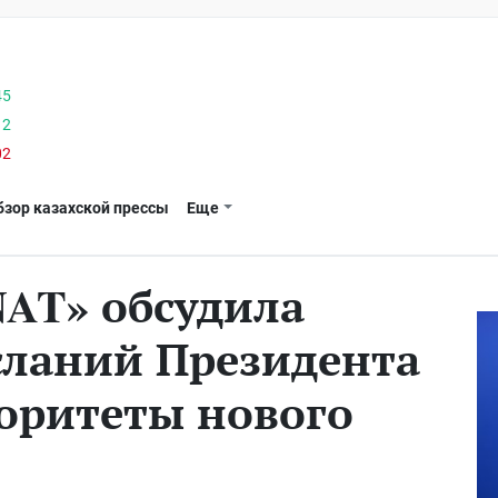
45
12
02
бзор казахской прессы
Еще
AT» обсудила
сланий Президента
оритеты нового