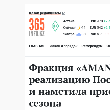
Қазақ редакциясы
Астана
USD
470
+2.
EUR
542
+2.
Сейчас
-11
RUB
5.71
-0.
Завтра
-3
ГЛАВНАЯ
Закон и порядок
Референдум
О
Фракция «AMAN
реализацию По
и наметила при
сезона