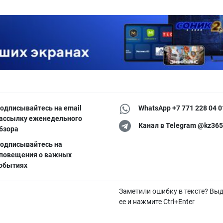
одписывайтесь на email
WhatsApp +7 771 228 04 0
ассылку еженедельного
Канал в Telegram @kz365
бзора
одписывайтесь на
повещения о важных
обытиях
Заметили ошибку в тексте? Вы
ее и нажмите Ctrl+Enter