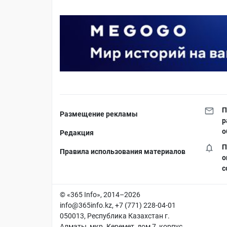
П
Размещение рекламы
р
о
Редакция
П
Правила использования материалов
о
с
© «365 Info», 2014–2026
info@365info.kz
, +7 (771) 228-04-01
050013, Республика Казахстан г.
Алматы, мкр. Керемет, дом 7, корпус