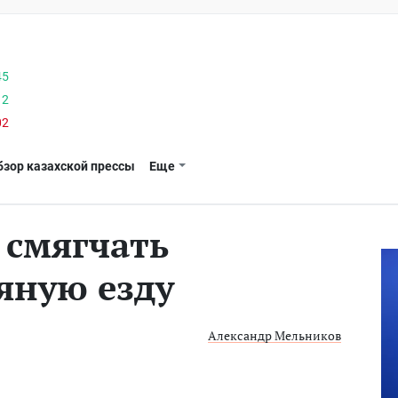
45
12
02
бзор казахской прессы
Еще
 смягчать
яную езду
Александр Мельников