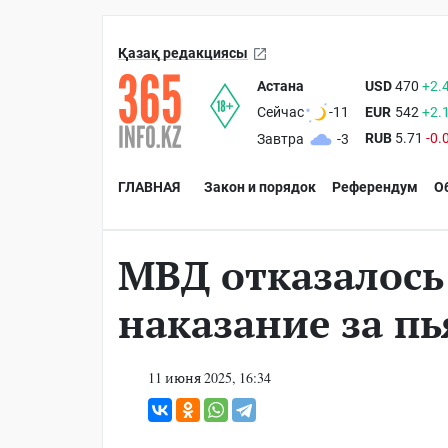
Қазақ редакциясы
Астана
USD
470
+2.
EUR
542
+2.
Сейчас
-11
RUB
5.71
-0.
Завтра
-3
ГЛАВНАЯ
Закон и порядок
Референдум
О
МВД отказалось
наказание за пь
11 июня 2025, 16:34