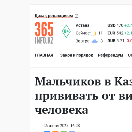
Қазақ редакциясы
Астана
USD
470
+2.
EUR
542
+2.
Сейчас
-11
RUB
5.71
-0.
Завтра
-3
ГЛАВНАЯ
Закон и порядок
Референдум
О
Мальчиков в Ка
прививать от в
человека
26 июня 2025, 16:28