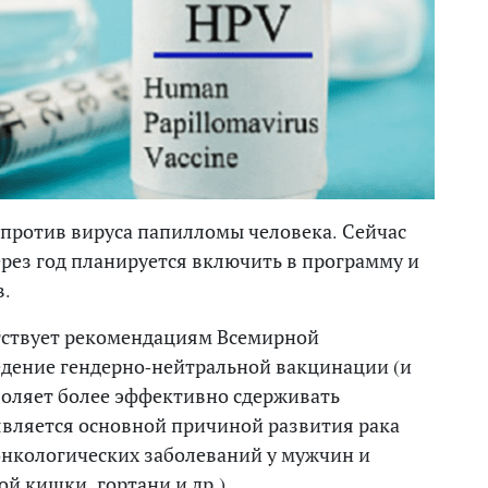
против вируса папилломы человека. Сейчас
ерез год планируется включить в программу и
в.
етствует рекомендациям Всемирной
едение гендерно-нейтральной вакцинации (и
зволяет более эффективно сдерживать
является основной причиной развития рака
 онкологических заболеваний у мужчин и
й кишки, гортани и др.).