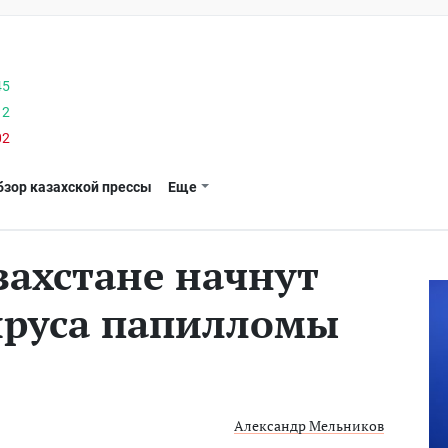
45
12
02
бзор казахской прессы
Еще
захстане начнут
ируса папилломы
Александр Мельников