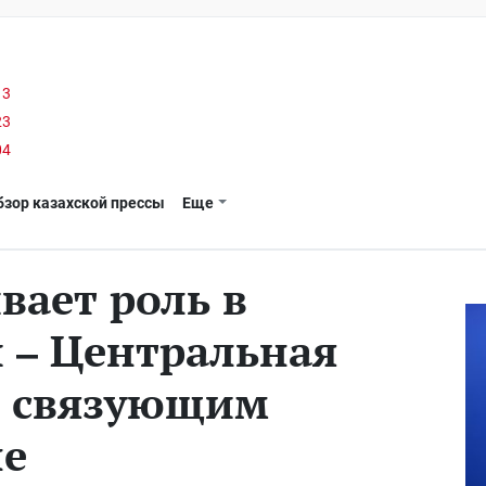
13
23
04
бзор казахской прессы
Еще
вает роль в
 – Центральная
я связующим
не