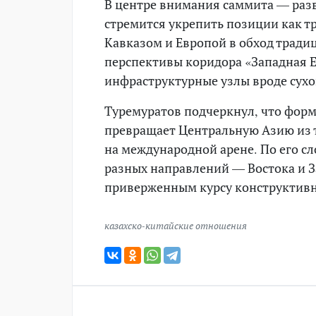
В центре внимания саммита — разв
стремится укрепить позиции как т
Кавказом и Европой в обход тради
перспективы коридора «Западная Е
инфраструктурные узлы вроде сухог
Туремуратов подчеркнул, что фор
превращает Центральную Азию из т
на международной арене. По его сл
разных направлений — Востока и За
приверженным курсу конструктивн
казахско-китайские отношения