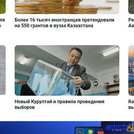
для
Более 16 тысяч иностранцев претендовали
Ре
о
на 550 грантов в вузах Казахстана
Ак
Новый Курултай и правила проведения
Ка
выборов
вы