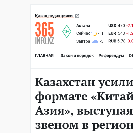
Қазақ редакциясы
Астана
USD
470
-2.
EUR
543
-1.
Сейчас
-11
RUB
5.78
-0.
Завтра
-3
ГЛАВНАЯ
Закон и порядок
Референдум
О
Казахстан усили
формате «Китай
Азия», выступа
звеном в регио