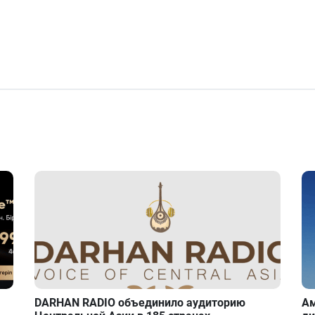
DARHAN RADIO объединило аудиторию
Ам