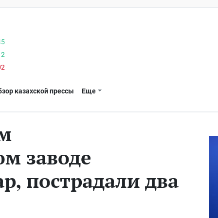
45
12
02
бзор казахской прессы
Еще
ом
м заводе
р, пострадали два