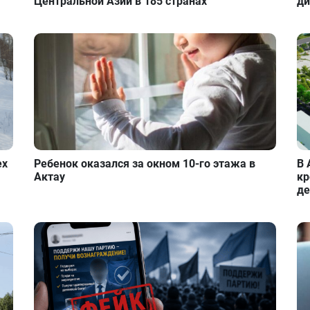
Центральной Азии в 185 странах
ди
ех
Ребенок оказался за окном 10-го этажа в
В 
Актау
кр
де