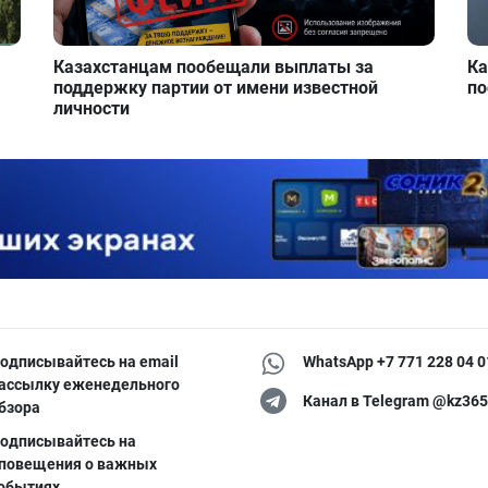
Казахстанцам пообещали выплаты за
Ка
поддержку партии от имени известной
по
личности
одписывайтесь на email
WhatsApp +7 771 228 04 0
ассылку еженедельного
Канал в Telegram @kz365
бзора
одписывайтесь на
повещения о важных
обытиях