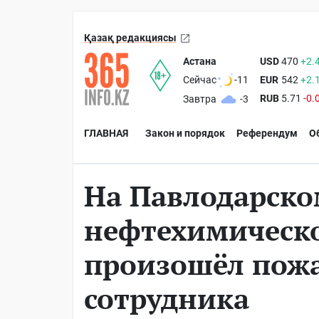
Қазақ редакциясы
Астана
USD
470
+2.
EUR
542
+2.
Сейчас
-11
RUB
5.71
-0.
Завтра
-3
ГЛАВНАЯ
Закон и порядок
Референдум
О
На Павлодарск
нефтехимическо
произошёл пожа
сотрудника