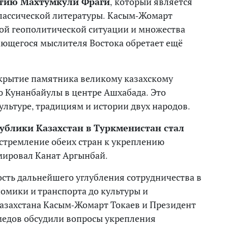
етию Махтумкули Фраги
, который является
лассической литературы. Касым-Жомарт
ной геополитической ситуации и множества
ающегося мыслителя Востока обретает ещё
крытие памятника великому казахскому
 Кунанбайулы в центре Ашхабада. Это
ультуре, традициям и истории двух народов.
публики Казахстан в Туркменистан стал
стремление обеих стран к укреплению
ировал Канат Аргынбай.
сть дальнейшего углубления сотрудничества в
номики и транспорта до культуры и
Казахстана Касым-Жомарт Токаев и Президент
едов обсудили вопросы укрепления