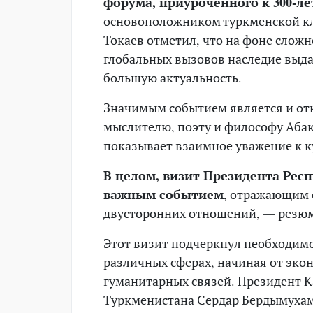
форума, приуроченного к 300-л
основоположником туркменской к
Токаев отметил, что на фоне слож
глобальных вызовов наследие выд
большую актуальность.
Значимым событием является и от
мыслителю, поэту и философу Абаю
показывает взаимное уважение к к
В целом, визит Президента Рес
важным событием
, отражающим 
двусторонних отношений, — резюм
Этот визит подчеркнул необходимо
различных сферах, начиная от эко
гуманитарных связей. Президент 
Туркменистана Сердар Бердымухам