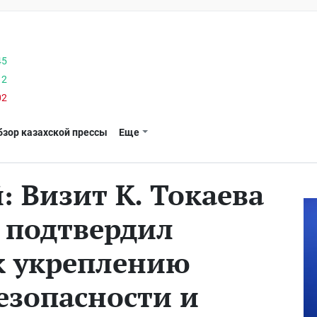
45
12
02
бзор казахской прессы
Еще
 Визит К. Токаева
 подтвердил
к укреплению
езопасности и