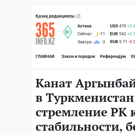
Қазақ редакциясы
Астана
USD
470
+2.
EUR
542
+2.
Сейчас
-11
RUB
5.71
-0.
Завтра
-3
ГЛАВНАЯ
Закон и порядок
Референдум
О
Канат Аргынбай:
в Туркменистан
стремление РК 
стабильности, б