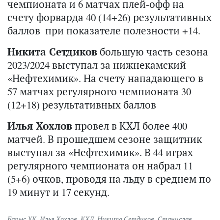
чемпионата и 6 матчах плей-офф на
счету форварда 40 (14+26) результативных
баллов при показателе полезности +14.
Никита Сетдиков
большую часть сезона
2023/2024 выступал за нижнекамский
«Нефтехимик». На счету нападающего в
57 матчах регулярного чемпионата 30
(12+18) результативных баллов
Илья Хохлов
провел в КХЛ более 400
матчей. В прошедшем сезоне защитник
выступал за «Нефтехимик». В 44 играх
регулярного чемпионата он набрал 11
(5+6) очков, проводя на льду в среднем по
19 минут и 17 секунд.
Барыс ХК
,
Илья Хохлов
,
КХЛ
,
Никита Сетдиков
,
Станислав