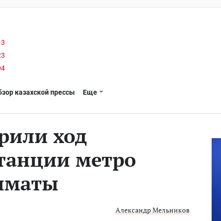
13
23
04
бзор казахской прессы
Еще
рили ход
станции метро
Алматы
Александр Мельников