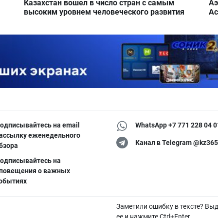
Казахстан вошел в число стран с самым
Аэ
высоким уровнем человеческого развития
Ас
одписывайтесь на email
WhatsApp +7 771 228 04 0
ассылку еженедельного
Канал в Telegram @kz365
бзора
одписывайтесь на
повещения о важных
обытиях
Заметили ошибку в тексте? Вы
ее и нажмите Ctrl+Enter