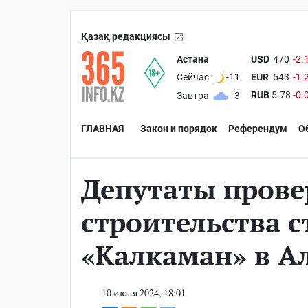
Қазақ редакциясы
Астана
USD
470
-2.
EUR
543
-1.
Сейчас
-11
RUB
5.78
-0.
Завтра
-3
ГЛАВНАЯ
Закон и порядок
Референдум
О
Депутаты прове
строительства 
«Калкаман» в 
10 июля 2024, 18:01