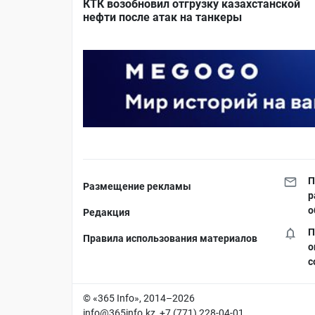
КТК возобновил отгрузку казахстанской
нефти после атак на танкеры
П
Размещение рекламы
р
о
Редакция
П
Правила использования материалов
о
с
© «365 Info», 2014–2026
info@365info.kz
, +7 (771) 228-04-01