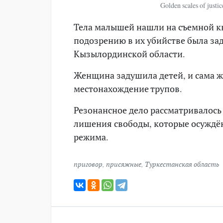
Golden scales of just
Тела малышей нашли на съемной ква
подозрению в их убийстве была за
Кызылординской области.
Женщина задушила детей, и сама ж
местонахождение трупов.
Резонансное дело рассматривалось 
лишения свободы, которые осуждён
режима.
приговор
,
присяжные
,
Туркестанская область