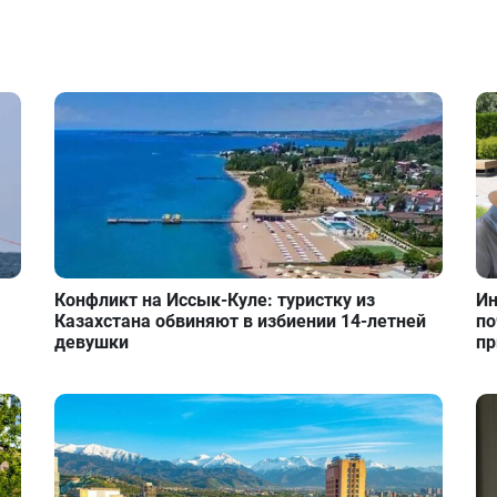
Конфликт на Иссык-Куле: туристку из
Ин
Казахстана обвиняют в избиении 14-летней
по
девушки
пр