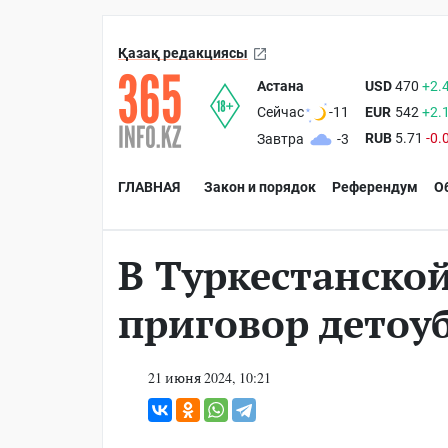
Қазақ редакциясы
Астана
USD
470
+2.
EUR
542
+2.
Сейчас
-11
RUB
5.71
-0.
Завтра
-3
ГЛАВНАЯ
Закон и порядок
Референдум
О
В Туркестанско
приговор детоу
21 июня 2024, 10:21