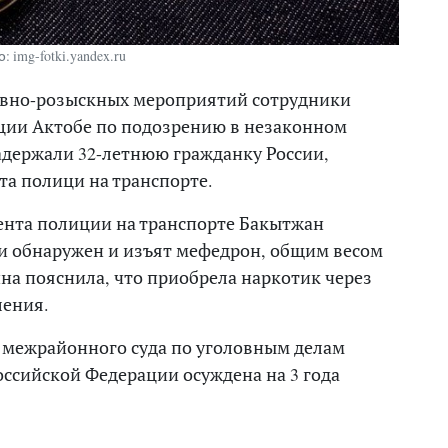
: img-fotki.yandex.ru
тивно-розыскных мероприятий сотрудники
нции Актобе по подозрению в незаконном
адержали 32-летнюю гражданку России,
та полици на транспорте.
ента полиции на транспорте Бакытжан
и обнаружен и изъят мефедрон, общим весом
на пояснила, что приобрела наркотик через
ления.
межрайонного суда по уголовным делам
ссийской Федерации осуждена на 3 года