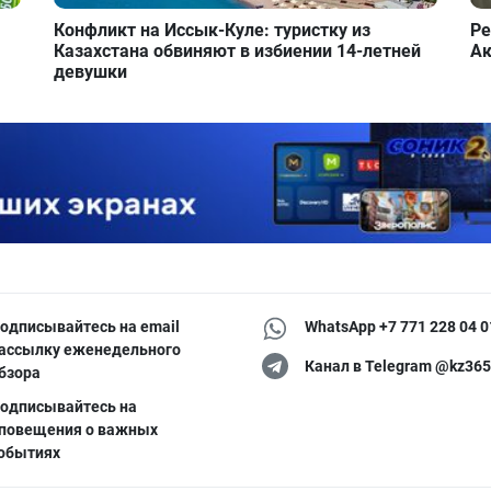
Конфликт на Иссык-Куле: туристку из
Ре
Казахстана обвиняют в избиении 14-летней
Ак
девушки
одписывайтесь на email
WhatsApp +7 771 228 04 0
ассылку еженедельного
Канал в Telegram @kz365
бзора
одписывайтесь на
повещения о важных
обытиях