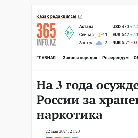
Қазақ редакциясы
Астана
USD
470
+2.
EUR
542
+2.
Сейчас
-11
RUB
5.71
-0.
Завтра
-3
ГЛАВНАЯ
Закон и порядок
Референдум
О
На 3 года осужд
России за хране
наркотика
22 мая 2024, 21:20