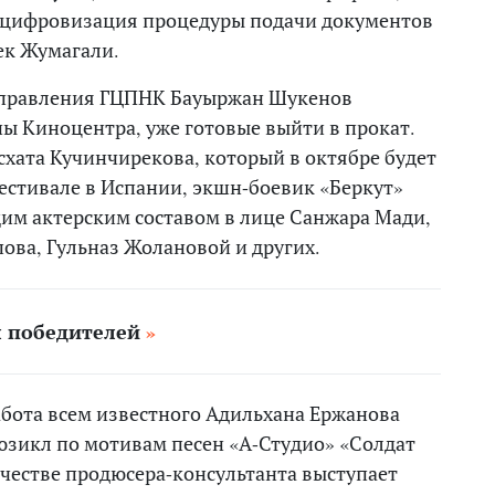
х цифровизация процедуры подачи документов
бек Жумагали.
 правления ГЦПНК Бауыржан Шукенов
ы Киноцентра, уже готовые выйти в прокат.
схата Кучинчирекова, который в октябре будет
стивале в Испании, экшн-боевик «Беркут»
им актерским составом в лице Санжара Мади,
ова, Гульназ Жолановой и других.
л победителей
бота всем известного Адильхана Ержанова
зикл по мотивам песен «А-Студио» «Солдат
ачестве продюсера-консультанта выступает