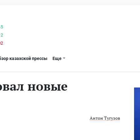
45
12
02
бзор казахской прессы
Еще
овал новые
Антон Тугузов