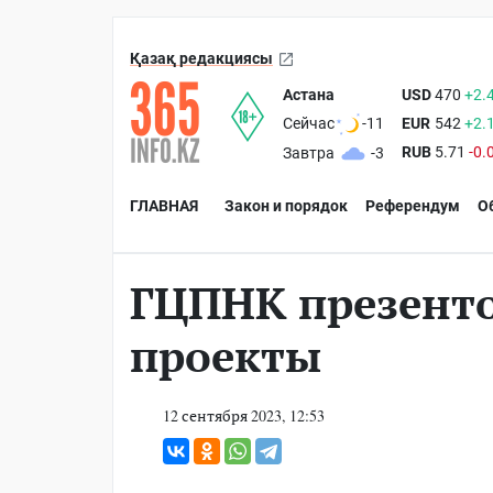
Қазақ редакциясы
Астана
USD
470
+2.
EUR
542
+2.
Сейчас
-11
RUB
5.71
-0.
Завтра
-3
ГЛАВНАЯ
Закон и порядок
Референдум
О
ГЦПНК презент
проекты
12 сентября 2023, 12:53