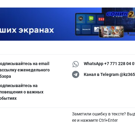
одписывайтесь на email
WhatsApp +7 771 228 04 0
ассылку еженедельного
Канал в Telegram @kz365
бзора
одписывайтесь на
повещения о важных
обытиях
Заметили ошибку в тексте? Вы
ее и нажмите Ctrl+Enter