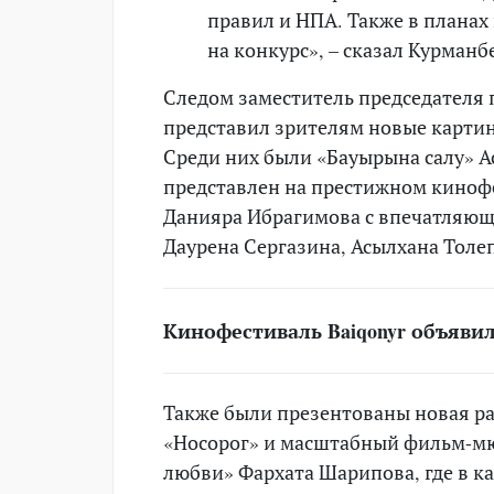
правил и НПА. Также в плана
на конкурс», – сказал Курман
Следом заместитель председателя
представил зрителям новые картин
Среди них были «Бауырына салу» А
представлен на престижном кинофе
Данияра Ибрагимова с впечатляющ
Даурена Сергазина, Асылхана Толеп
Кинофестиваль Baiqonyr объяви
Также были презентованы новая ра
«Носорог» и масштабный фильм-мю
любви» Фархата Шарипова, где в к