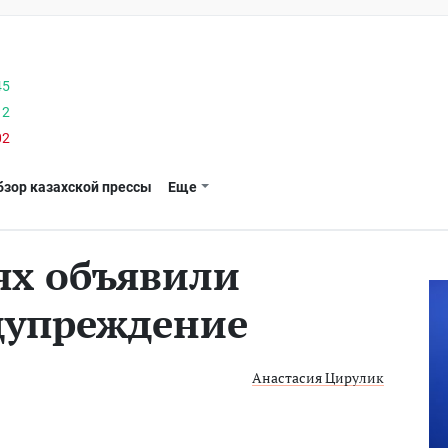
45
12
02
бзор казахской прессы
Еще
ях объявили
дупреждение
Анастасия Цирулик