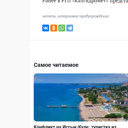
Ранее в РГП «Казгидромет»
предст
метель
,
штормовое предупреждение
Самое читаемое
Конфликт на Иссык-Куле: туристку из