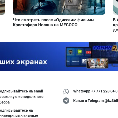
Что смотреть после «Одиссеи»: фильмы
В 
Кристофера Нолана на MEGOGO
кр
де
одписывайтесь на email
WhatsApp +7 771 228 04 0
ассылку еженедельного
Канал в Telegram @kz365
бзора
одписывайтесь на
повещения о важных