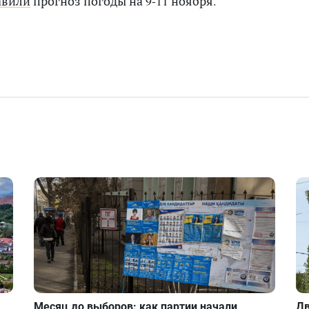
авили
прогноз погоды на 9-11 ноября.
Месяц до выборов: как партии начали
Дв