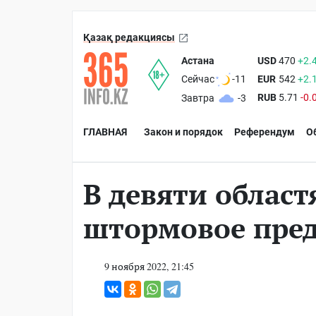
Қазақ редакциясы
Астана
USD
470
+2.
EUR
542
+2.
Сейчас
-11
RUB
5.71
-0.
Завтра
-3
ГЛАВНАЯ
Закон и порядок
Референдум
О
В девяти област
штормовое пре
9 ноября 2022, 21:45