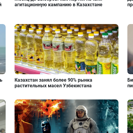
й
агитационную кампанию в Казахстане
пр
ь
Казахстан занял более 90% рынка
Би
растительных масел Узбекистана
пи