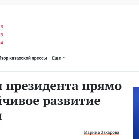
13
23
04
бзор казахской прессы
Еще
 президента прямо
йчивое развитие
н
Марина Захарова