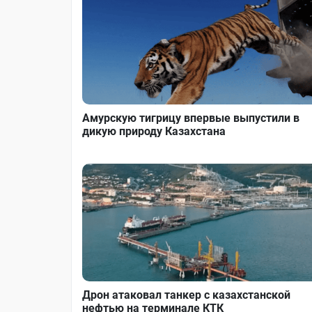
Амурскую тигрицу впервые выпустили в
дикую природу Казахстана
Дрон атаковал танкер с казахстанской
нефтью на терминале КТК