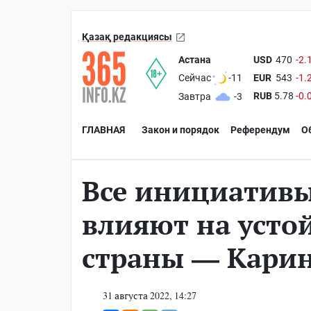
Қазақ редакциясы
Астана
USD
470
-2.
EUR
543
-1.
Сейчас
-11
RUB
5.78
-0.
Завтра
-3
ГЛАВНАЯ
Закон и порядок
Референдум
О
Все инициативы
влияют на усто
страны — Кари
31 августа 2022, 14:27