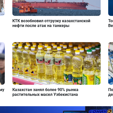
КТК возобновил отгрузку казахстанской
То
нефти после атак на танкеры
Ве
ому
Казахстан занял более 90% рынка
По
растительных масел Узбекистана
де