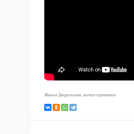
Жания Джуринская
,
ничего серьезного