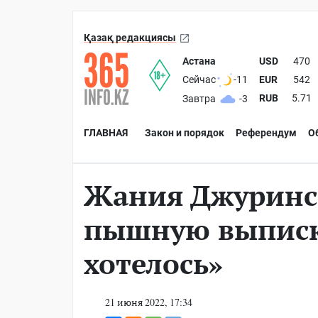
Қазақ редакциясы
Астана
USD
470
EUR
542
Сейчас
-11
RUB
5.71
Завтра
-3
ГЛАВНАЯ
Закон и порядок
Референдум
О
Жания Джуринс
пышную выписку
хотелось»
21 июня 2022, 17:34