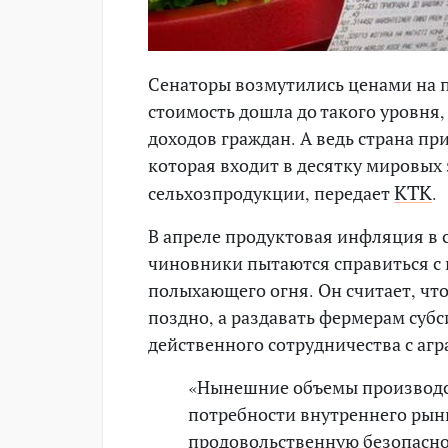
Сенаторы возмутились ценами на п
стоимость дошла до такого уровня, 
доходов граждан. А ведь страна пр
которая входит в десятку мировых
КТК
сельхозпродукции, передает
.
В апреле продуктовая инфляция в с
чиновники пытаются справиться с 
полыхающего огня. Он считает, ч
поздно, а раздавать фермерам субс
действенного сотрудничества с аг
«Нынешние объемы производс
потребности внутреннего рынк
продовольственную безопаснос