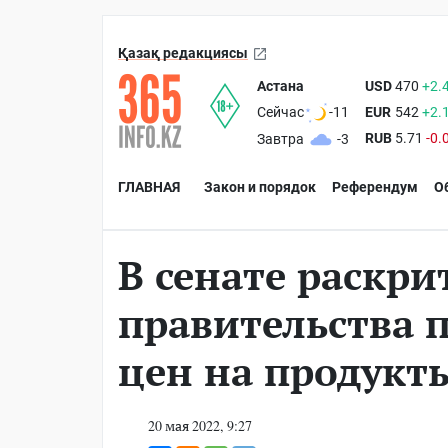
Қазақ редакциясы
Астана
USD
470
+2.
EUR
542
+2.
Сейчас
-11
RUB
5.71
-0.
Завтра
-3
ГЛАВНАЯ
Закон и порядок
Референдум
О
В сенате раскри
правительства 
цен на продукт
20 мая 2022, 9:27