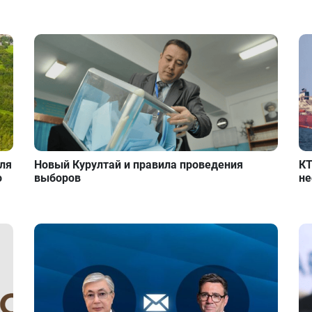
для
Новый Курултай и правила проведения
КТ
о
выборов
не