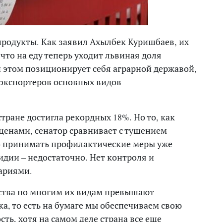
родукты. Как заявил Ахылбек Куришбаев, их
что на еду теперь уходит львиная доля
и этом позиционирует себя аграрной державой,
 экспортеров основных видов
тране достигла рекордных 18%. Но то, как
ценами, сенатор сравнивает с тушением
то принимать профилактические меры уже
идии – недостаточно. Нет контроля и
рариями.
тва по многим их видам превышают
а, то есть на бумаге мы обеспечиваем свою
ть, хотя на самом деле страна все еще