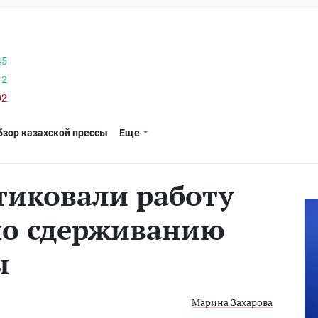
45
12
02
бзор казахской прессы
Еще
тиковали работу
по сдерживанию
ы
Марина Захарова