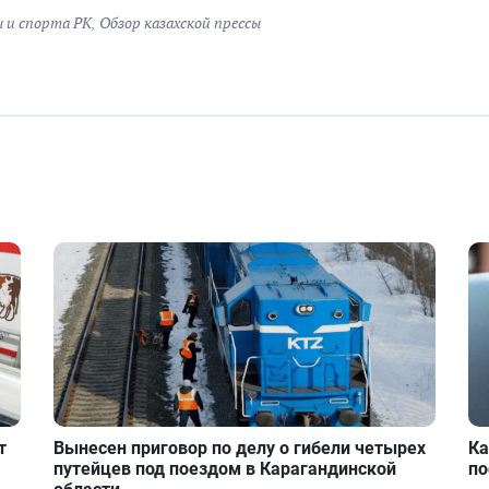
 и спорта РК
,
Обзор казахской прессы
т
Вынесен приговор по делу о гибели четырех
Ка
путейцев под поездом в Карагандинской
по