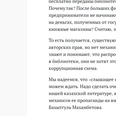
бесплатно переданы библиотек
Почему так? После больших ф
предприниматели не начинают
на деньгах, полученных от го
книжные магазины? Считаю, эт
То есть получается, существу
авторских прав, но нет механ
знают и понимают, что распро
в библиотеки, они не хотят эт
коррупционная схема.
Мы надеемся, что «слышащее 
можем ждать. Надо сделать оч
нашей казахской литературе, а
механизм ее пропаганды на в
Бахытгуль Махамбетова.