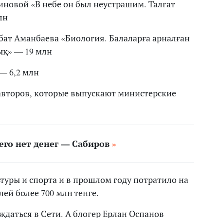
новой «В небе он был неустрашим. Талгат
лн
ат Аманбаева «Биология. Балаларға арналған
қ» — 19 млн
— 6,2 млн
0 авторов, которые выпускают министерские
него нет денег — Сабиров
туры и спорта и в прошлом году потратило на
ей более 700 млн тенге.
ждаться в Сети. А блогер Ерлан Оспанов