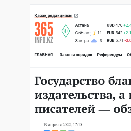
Қазақ редакциясы
Астана
USD
470
+2.
EUR
542
+2.
Сейчас
-11
RUB
5.71
-0.
Завтра
-3
ГЛАВНАЯ
Закон и порядок
Референдум
О
Государство бла
издательства, а
писателей — об
19 апреля 2022, 17:15