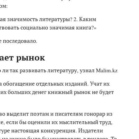
ом:
ная значимость литературы? 2. Каким
твовать социально значимая книга?»
е последовало.
ает рынок
ли так развивать литературу, узнал Malim.kz
 а обогащение отдельных изданий. Учат их
их больших денег книжный рынок не будет
тво выделит поэтам и писателям гонорар из
че, если бы оценили их мыслительный труд,
атуре настоящая конкуренция. Издатели
 не нужно было бы участвовать в тендере. То