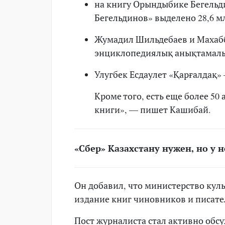
на книгу Орындыбике Бегельди
Бегельдинов» выделено 28,6 м
Жумадил Шильдебаев и Махабб
энциклопедиялық анықтамалы
Улугбек Есдаулет «Қарғалдақ» 
Кроме того, есть еще более 5
книги», — пишет Кашибай.
«Сбер» Казахстану нужен, но у 
Он добавил, что министерство куль
издание книг чиновников и писател
Пост журналиста стал активно обсу