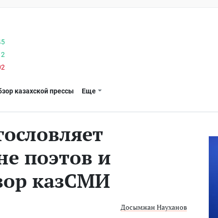
45
12
02
бзор казахской прессы
Еще
гословляет
 не поэтов и
зор казСМИ
Досымжан Науханов