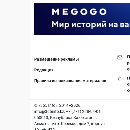
П
Размещение рекламы
р
о
Редакция
П
Правила использования материалов
о
с
© «365 Info», 2014–2026
info@365info.kz
, +7 (771) 228-04-01
050013, Республика Казахстан г.
Алматы, мкр. Керемет, дом 7, корпус
39, оф. 472