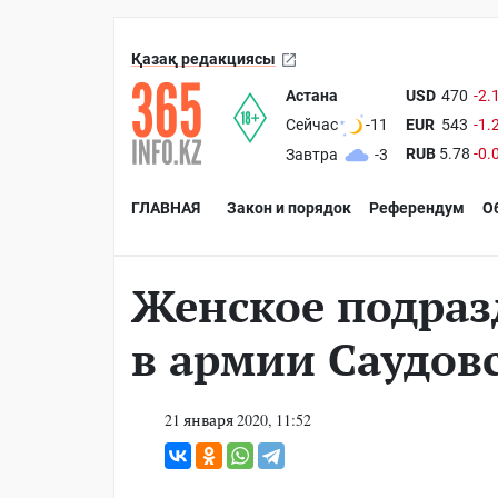
Қазақ редакциясы
Астана
USD
470
-2.
EUR
543
-1.
Сейчас
-11
RUB
5.78
-0.
Завтра
-3
ГЛАВНАЯ
Закон и порядок
Референдум
О
Женское подраз
в армии Саудов
21 января 2020, 11:52