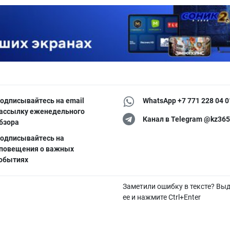
одписывайтесь на email
WhatsApp +7 771 228 04 0
ассылку еженедельного
Канал в Telegram @kz365
бзора
одписывайтесь на
повещения о важных
обытиях
Заметили ошибку в тексте? Вы
ее и нажмите Ctrl+Enter