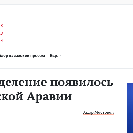
13
23
04
бзор казахской прессы
Еще
деление появилось
ской Аравии
Захар Мостовой