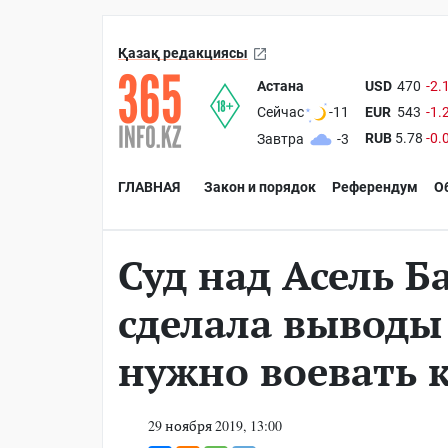
Қазақ редакциясы
Астана
USD
470
-2.
EUR
543
-1.
Сейчас
-11
RUB
5.78
-0.
Завтра
-3
ГЛАВНАЯ
Закон и порядок
Референдум
О
Суд над Асель Б
сделала выводы
нужно воевать 
29 ноября 2019, 13:00