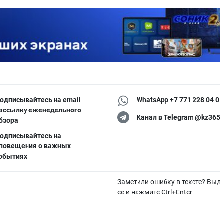
одписывайтесь на email
WhatsApp +7 771 228 04 0
ассылку еженедельного
Канал в Telegram @kz365
бзора
одписывайтесь на
повещения о важных
обытиях
Заметили ошибку в тексте? Вы
ее и нажмите Ctrl+Enter