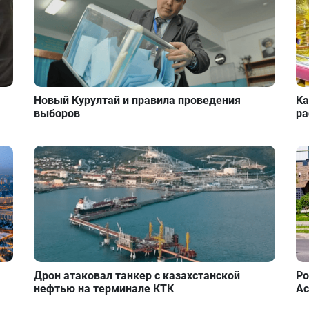
Новый Курултай и правила проведения
Ка
выборов
ра
Дрон атаковал танкер с казахстанской
Ро
нефтью на терминале КТК
Ас