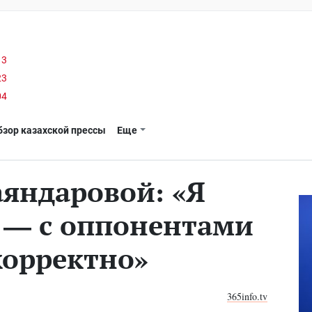
13
23
04
бзор казахской прессы
Еще
аяндаровой: «Я
 — с оппонентами
корректно»
365info.tv