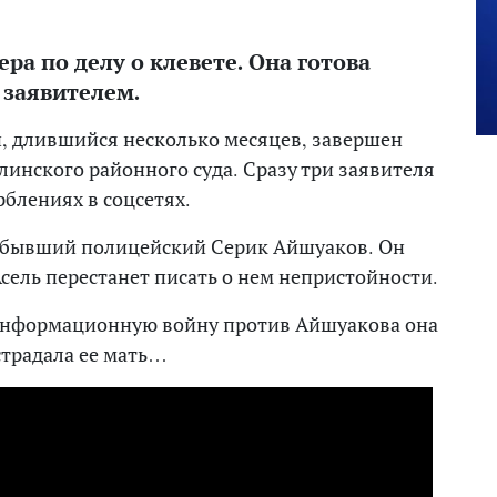
ра по делу о клевете. Она готова
 заявителем.
й, длившийся несколько месяцев, завершен
нского районного суда. Сразу три заявителя
рблениях в соцсетях.
 бывший полицейский Серик Айшуаков. Он
Асель перестанет писать о нем непристойности.
ь информационную войну против Айшуакова она
страдала ее мать…