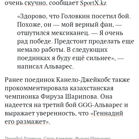
очень
скучно
, сообщает
SportX.kz
«Здорово, что Головкин посетил бой.
Похоже, он — мой верный фан, —
отшутился мексиканец. — Я очень
рад победе. Предстоит проделать еще
немало работы. В следующих
поединках я буду ещё сильнее», —
написал Альварес.
Ранее поединок Канело-Джейкобс также
прокомментировала казахстанская
чемпионка Фируза Шарипова. Она
надеется на третий бой GGG-Альварес и
выражает уверенность, что
«Геннадий
его размажет».
Геннадий Головкин
,
Сауль Альварес
,
Фируза Шарипова