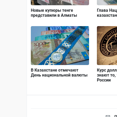
Новые купюры тенге
Глава Нац
представили в Алматы
казахста
В Казахстане отмечают
Курс долл
День национальной валюты
знают то,
России
П