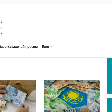
13
23
04
бзор казахской прессы
Еще