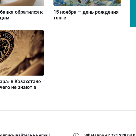
банка обратился к
15 ноября — день рождения
нцам
тенге
ара: в Казахстане
 чего не знают в
одписывайтесь на email
WhatsApp +7 771 228 04 0