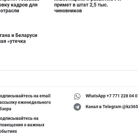
овку кадров для
примет в штат 2,5 тыс.
 отрасли
чиновников
тана и Беларуси
ая «утечка
одписывайтесь на email
WhatsApp +7 771 228 04 0
ассылку еженедельного
Канал в Telegram @kz365
бзора
одписывайтесь на
повещения о важных
обытиях