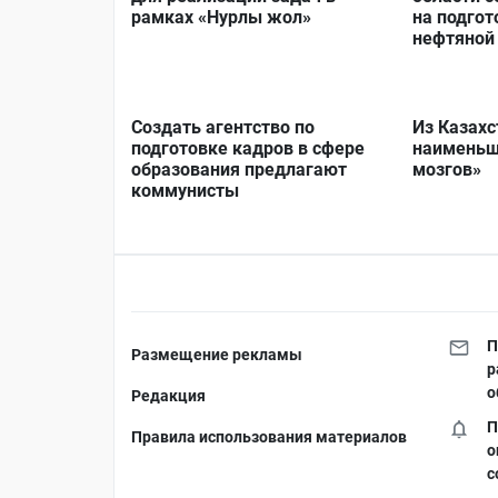
рамках «Нурлы жол»
на подгот
нефтяной
Создать агентство по
Из Казахс
подготовке кадров в сфере
наименьш
образования предлагают
мозгов»
коммунисты
П
Размещение рекламы
р
о
Редакция
П
Правила использования материалов
о
с