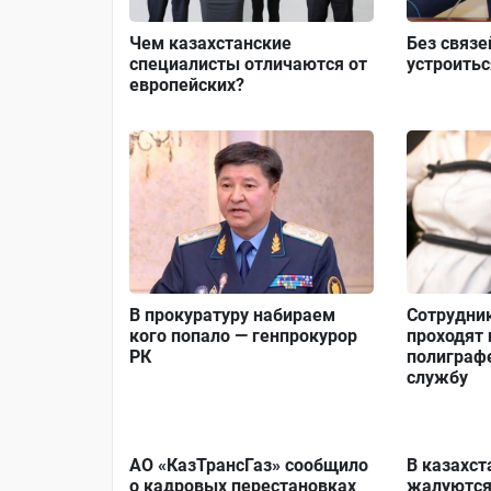
Чем казахстанские
Без связе
специалисты отличаются от
устроить
европейских?
В прокуратуру набираем
Сотрудни
кого попало — генпрокурор
проходят 
РК
полиграфе
службу
АО «КазТрансГаз» сообщило
В казахст
о кадровых перестановках
жалуются