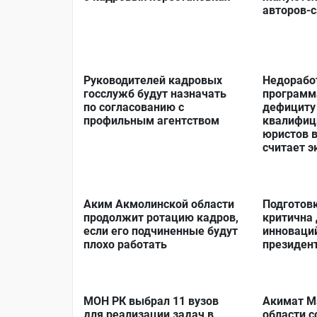
авторов-
Руководителей кадровых
Недорабо
госслужб будут назначать
программ
по согласованию с
дефициту
профильным агентством
квалифиц
юристов в
считает э
Аким Акмолинской области
Подготов
продолжит ротацию кадров,
критична 
если его подчиненные будут
инноваций
плохо работать
президент
МОН РК выбрал 11 вузов
Акимат М
для реализации задач в
области с