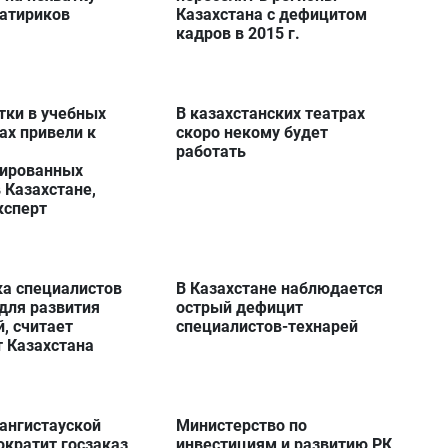
сатириков
Казахстана с дефицитом
кадров в 2015 г.
тки в учебных
В казахстанских театрах
ах привели к
скоро некому будет
работать
ированных
 Казахстане,
ксперт
ка специалистов
В Казахстане наблюдается
для развития
острый дефицит
, считает
специалистов-технарей
 Казахстана
ангистауской
Министерство по
ократит госзаказ
инвестициям и развитию РК