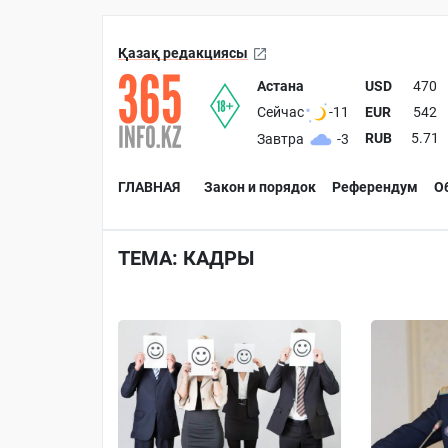
Қазақ редакциясы
Астана
USD
470
EUR
542
Сейчас
-11
RUB
5.71
Завтра
-3
ГЛАВНАЯ
Закон и порядок
Референдум
О
ТЕМА: КАДРЫ