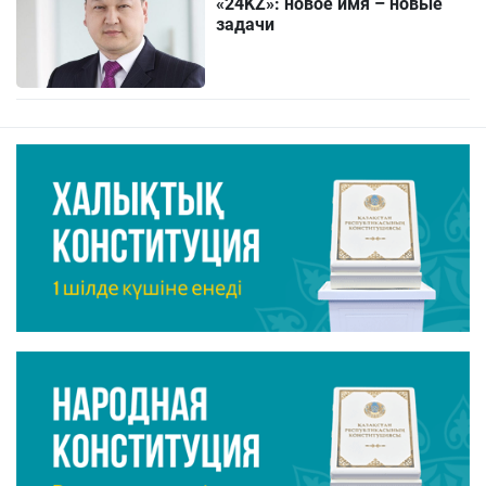
«24KZ»: новое имя – новые
задачи