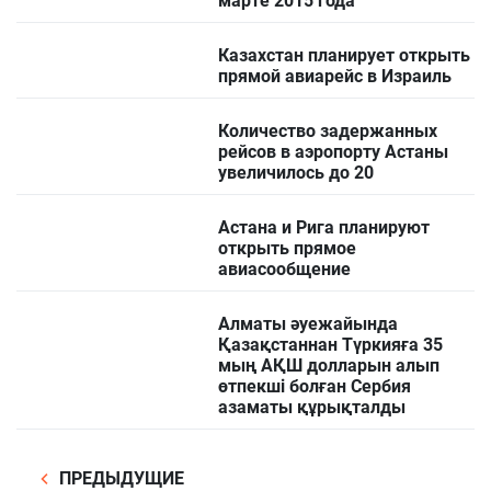
марте 2015 года
Казахстан планирует открыть
прямой авиарейс в Израиль
Количество задержанных
рейсов в аэропорту Астаны
увеличилось до 20
Астана и Рига планируют
открыть прямое
авиасообщение
Алматы әуежайында
Қазақстаннан Түркияға 35
мың АҚШ долларын алып
өтпекші болған Сербия
азаматы құрықталды
ПРЕДЫДУЩИЕ