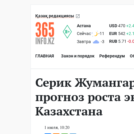
Қазақ редакциясы
Астана
USD
470
+2.
EUR
542
+2.
Сейчас
-11
RUB
5.71
-0.
Завтра
-3
ГЛАВНАЯ
Закон и порядок
Референдум
О
Серик Жуманга
прогноз роста 
Казахстана
1 июля, 10:20