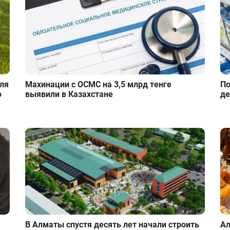
для
Махинации с ОСМС на 3,5 млрд тенге
По
о
выявили в Казахстане
де
В Алматы спустя десять лет начали строить
Ал