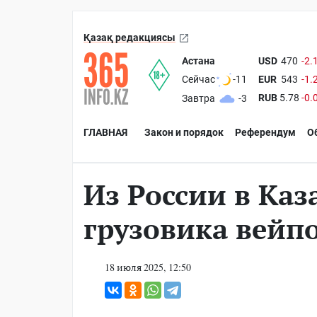
Қазақ редакциясы
Астана
USD
470
-2.
EUR
543
-1.
Сейчас
-11
RUB
5.78
-0.
Завтра
-3
ГЛАВНАЯ
Закон и порядок
Референдум
О
Из России в Каз
грузовика вейп
18 июля 2025, 12:50