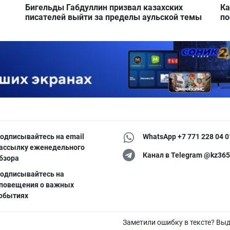
Бигельды Габдуллин призвал казахских
Ка
писателей выйти за пределы аульской темы
по
одписывайтесь на email
WhatsApp +7 771 228 04 0
ассылку еженедельного
Канал в Telegram @kz365
бзора
одписывайтесь на
повещения о важных
обытиях
Заметили ошибку в тексте? Вы