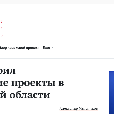
37
64
05
бзор казахской прессы
Еще
рил
е проекты в
й области
Александр Мельников