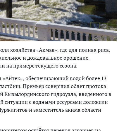
ля хозяйства «Акмая», где для полива риса,
пельное и дождевальное орошение.
и на примере текущего сезона.
л «Айтек», обеспечивающий водой более 13
га пастбищ. Премьер совершил облет протока
ой Кызылординского гидроузла, введенного в
щей ситуации с водными ресурсами доложили
уржигитов и заместитель акима области
иоритетом остаётся перевод аграриев на