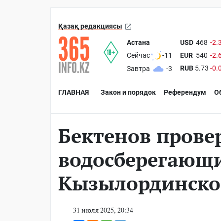
Қазақ редакциясы
Астана
USD
468
-2.
EUR
540
-2.
Сейчас
-11
RUB
5.73
-0.
Завтра
-3
ГЛАВНАЯ
Закон и порядок
Референдум
О
Бектенов прове
водосберегающи
Кызылординско
31 июля 2025, 20:34