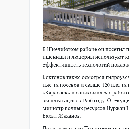
В Шиелийском районе он посетил по
пшеницы и люцерны используют ка
Эффективность технологий показал
Бектенов также осмотрел гидроузе
тыс. га посевов и свыше 120 тыс. 
«Караозек» и ознакомился с работ
эксплуатацию в 1956 году. О теку
министр водных ресурсов Нуржан Н
Бахыт Жаханов.
По словам главы Правительства, пр