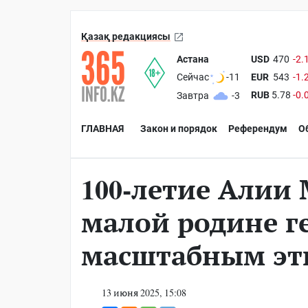
Қазақ редакциясы
Астана
USD
470
-2.
EUR
543
-1.
Сейчас
-11
RUB
5.78
-0.
Завтра
-3
ГЛАВНАЯ
Закон и порядок
Референдум
О
100-летие Алии
малой родине г
масштабным эт
13 июня 2025, 15:08