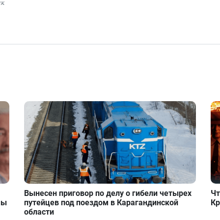
ик
Вынесен приговор по делу о гибели четырех
Чт
мы
путейцев под поездом в Карагандинской
Кр
области