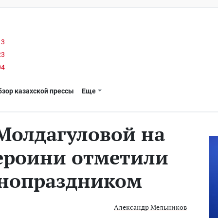
13
23
04
бзор казахской прессы
Еще
 Молдагуловой на
ероини отметили
нопраздником
Александр Мельников