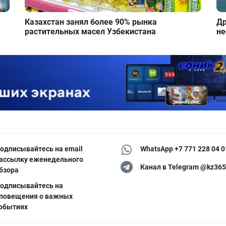
Казахстан занял более 90% рынка
Др
растительных масел Узбекистана
не
одписывайтесь на email
WhatsApp +7 771 228 04 0
ассылку еженедельного
Канал в Telegram @kz365
бзора
одписывайтесь на
повещения о важных
обытиях