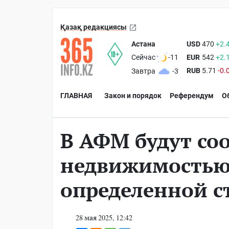
Қазақ редакциясы
Астана
USD
470
+2.
EUR
542
+2.
Сейчас
-11
RUB
5.71
-0.
Завтра
-3
ГЛАВНАЯ
Закон и порядок
Референдум
О
В АФМ будут соо
недвижимостью
определенной с
28 мая 2025, 12:42