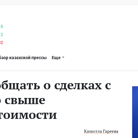
45
12
02
бзор казахской прессы
Еще
бщать о сделках с
 свыше
тоимости
Камилла Гареева