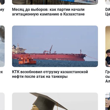
ому
Месяц до выборов: как партии начали
DA
агитационную кампанию в Казахстане
Це
ех
КТК возобновил отгрузку казахстанской
Гр
нефти после атак на танкеры
сы
А