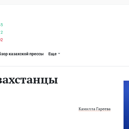
45
12
02
бзор казахской прессы
Еще
захстанцы
Камилла Гареева