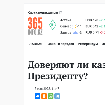
Қазақ редакциясы
Астана
USD
470
+2.
EUR
542
+2.
Сейчас
-11
RUB
5.71
-0.
Завтра
-3
ГЛАВНАЯ
Закон и порядок
Референдум
О
Доверяют ли ка
Президенту?
5 мая 2025, 11:47