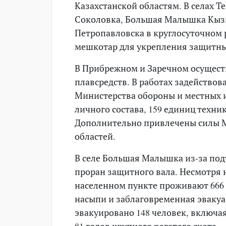
Казахстанской областям. В селах 
Соколовка, Большая Малышка Кызы
Петропавловска в круглосуточном 
мешкотар для укрепления защитны
В Прибрежном и Заречном осущест
плавсредств. В работах задейство
Министерства обороны и местных и
личного состава, 159 единиц техни
Дополнительно привлечены силы М
областей.
В селе Большая Малышка из-за под
проран защитного вала. Несмотря 
населенном пункте проживают 666 
насыпи и заблаговременная эвакуа
эвакуировано 148 человек, включая
81 голов крупного рогатого скота.