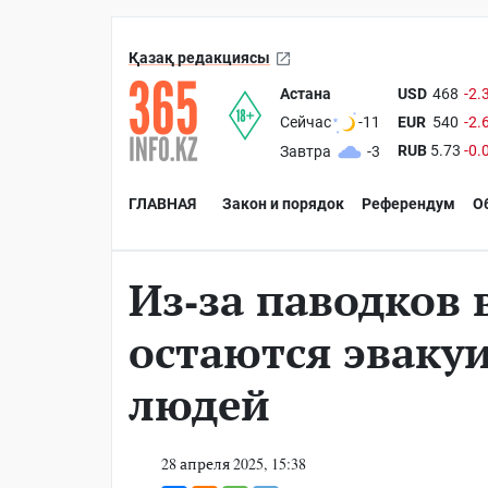
Қазақ редакциясы
Астана
USD
468
-2.
EUR
540
-2.
Сейчас
-11
RUB
5.73
-0.
Завтра
-3
ГЛАВНАЯ
Закон и порядок
Референдум
О
Из-за паводков 
остаются эваку
людей
28 апреля 2025, 15:38