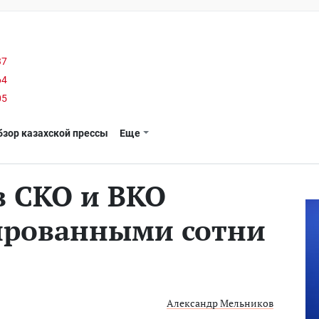
37
64
05
бзор казахской прессы
Еще
в СКО и ВКО
ированными сотни
Александр Мельников